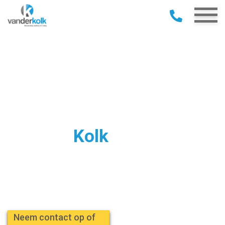
Van der
Kolk
Woninginrichting
De specialist in PVC vloeren, tapijt,
vinyl,
raamdecoratie, horren en zonwering
Neem contact op of