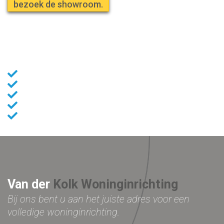
bezoek de showroom.
13 jaar ervaring
Complete woninginrichting
100% maatwerk
Kwaliteitsmerken
De beste service
Van der
Kolk Woninginrichting
Bij ons bent u aan het juiste adres voor
een
volledige woninginrichting.