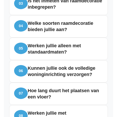
Is het inmeten van raamdecoratie
03
inbegrepen?
Welke soorten raamdecoratie
04
bieden jullie aan?
Werken jullie alleen met
05
standaardmaten?
Kunnen jullie ook de volledige
06
woninginrichting verzorgen?
Hoe lang duurt het plaatsen van
07
een vloer?
Werken jullie met
08