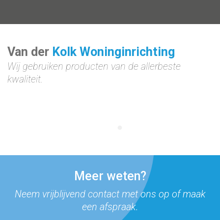
Van der
Kolk Woninginrichting
Wij gebruiken producten van
de allerbeste
kwaliteit.
Meer weten?
Neem vrijblijvend contact met ons op
of maak
een afspraak.